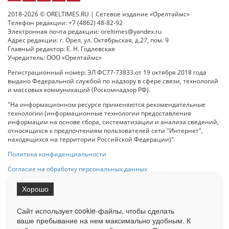
2018-2026 © ORELTIMES.RU | Сетевое издание «Орелтаймс»
Телефон редакции: +7 (4862) 48-82-92
Электронная почта редакции: oreltimes@yandex.ru
Адрес редакции: г. Орел, ул. Октябрьская, д.27, пом. 9
Главный редактор: Е. Н. Годлевская
Учредитель: ООО «Орелтаймс»
Регистрационный номер: ЭЛ ФС77-73833 от 19 октября 2018 года
выдано Федеральной службой по надзору в сфере связи, технологий
и массовых коммуникаций (Роскомнадзор РФ).
"На информационном ресурсе применяются рекомендательные
технологии (информационные технологии предоставления
информации на основе сбора, систематизации и анализа сведений,
относящихся к предпочтениям пользователей сети "Интернет",
находящихся на территории Российской Федерации)".
Политика конфиденциальности
Согласие на обработку персональных данных
Хорошо
При использовании любого материала с данного сайта гипер-ссылка
на Сетевое издание «ОрелТаймс» обязательна.
Сайт использует cookie-файлы, чтобы сделать
ваше пребывание на нем максимально удобным. К