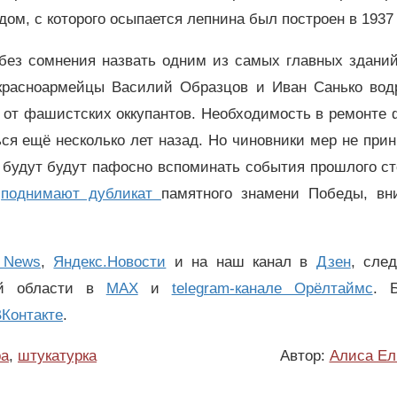
дом, с которого осыпается лепнина был построен в 1937 
без сомнения назвать одним из самых главных зданий
красноармейцы Василий Образцов и Иван Санько вод
 от фашистских оккупантов. Необходимость в ремонте
ся ещё несколько лет назад. Но чиновники мер не при
и будут будут пафосно вспоминать события прошлого с
5
поднимают дубликат
памятного знамени Победы, вн
 News
,
Яндекс.Новости
и на наш канал в
Дзен
, сле
ой области в
MAX
и
telegram-канале Орёлтаймс
. 
Контакте
.
ра
,
штукатурка
Автор:
Алиса Ел