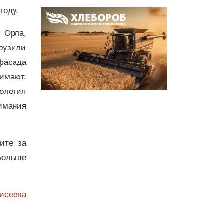
году.
 Орла,
рузили
 фасада
нимают.
толетия
имания
дите за
Больше
исеева