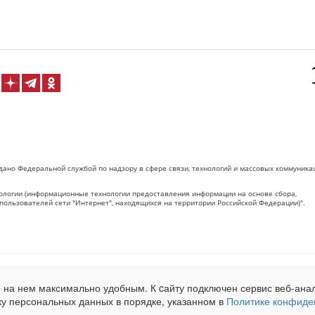
дано Федеральной службой по надзору в сфере связи, технологий и массовых коммуника
логии (информационные технологии предоставления информации на основе сбора,
пользователей сети "Интернет", находящихся на территории Российской Федерации)".
 на Сетевое издание «ОрелТаймс» обязательна.
 на нем максимально удобным. К cайту подключен сервис веб-анал
net.ru
. Подробная статистика для рекламодателей по запросу у менеджера.
ку персональных данных в порядке, указанном в
Политике конфиде