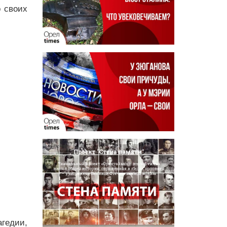
о своих
агедии,