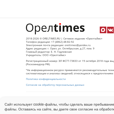
2018-2026 © ORELTIMES.RU | Сетевое издание «Орелтаймс»
Телефон редакции: +7 (4862) 48-82-92
Электронная почта редакции: oreltimes@yandex.ru
Адрес редакции: г. Орел, ул. Октябрьская, д.27, пом. 9
Главный редактор: Е. Н. Годлевская
Учредитель: ООО «Орелтаймс»
Регистрационный номер: ЭЛ ФС77-73833 от 19 октября 2018 года вы
(Роскомнадзор РФ).
"На информационном ресурсе применяются рекомендательные техно
систематизации и анализа сведений, относящихся к предпочтениям 
Политика конфиденциальности
Согласие на обработку персональных данных
При использовании любого материала с данного сайта гипер-ссылка
Сайт использует cookie-файлы, чтобы сделать ваше пребывание
Ограниченная статистика посещаемости доступна на сайте
Liveinter
файлы. Оставаясь на сайте, вы даете свое согласие на обработ