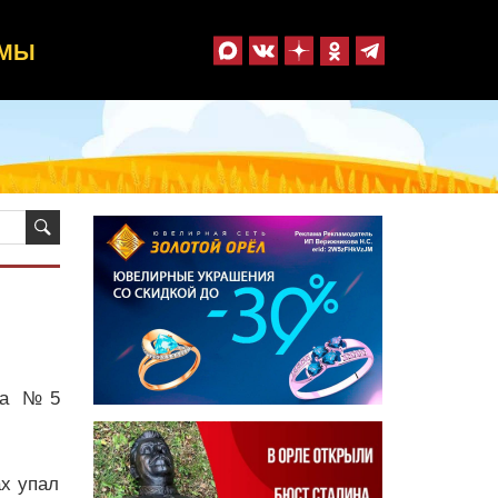
ММЫ
ома №5
ах упал