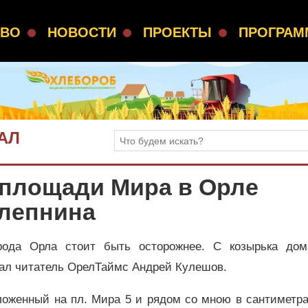
СВО
НОВОСТИ
ПРОЕКТЫ
ПРОГРА
АЛ
 площади Мира в Орле
 лепнина
рода Орла стоит быть осторожнее. С козырька д
пал читатель ОрелТаймс Андрей Кулешов.
ложенный на пл. Мира 5 и рядом со мною в сантиметр