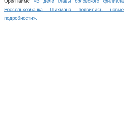
ОрелТаймс
«В деле главы орловского филиала
Россельхозбанка Шихмана появились новые
подробности».