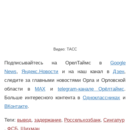
Видео: ТАСС
Подписывайтесь на ОрелТаймс в
Google
News
,
Яндекс.Новости
и на наш канал в
Дзен
,
следите за главными новостями Орла и Орловской
области в
MAX
и
telegram-канале Орёлтаймс
.
Больше интересного контента в
Одноклассниках
и
ВКонтакте
.
Теги:
вывод
,
задержание
,
Россельхозбанк
,
Сингапур
,
ФСБ
,
Шихман