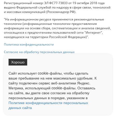
Регистрационный номер: ЭЛ ФС77-73833 от 19 октября 2018 года
выдано Федеральной службой по надзору в сфере связи, технологий
и массовых коммуникаций (Роскомнадзор РФ).
"На информационном ресурсе применяются рекомендательные
технологии (информационные технологии предоставления
информации на основе сбора, систематизации и анализа сведений,
относящихся к предпочтениям пользователей сети "Интернет",
находящихся на территории Российской Федерации)".
Политика конфиденциальности
Согласие на обработку персональных данных
Хорошо
При использовании любого материала с данного сайта гипер-ссылка
на Сетевое издание «ОрелТаймс» обязательна.
Сайт использует cookie-файлы, чтобы сделать
ваше пребывание на нем максимально удобным. К
cайту подключен сервис веб-аналитики Яндекс.
Ограниченная статистика посещаемости доступна на сайте
Метрика, использующий cookie-файлы. Оставаясь
Liveinternet.ru
. Подробная статистика для рекламодателей по запросу
у менеджера.
на сайте, вы даете свое согласие на обработку
персональных данных в порядке, указанном в
Реклама
Документы
О нас
Контакты
Политике конфиденциальности персональных
данных сайта