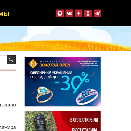
ММЫ
изошло
ссажира