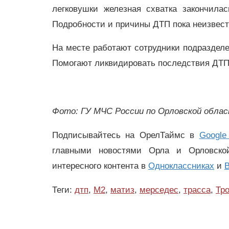
легковушки железная схватка закончила
Подробности и причины ДТП пока неизвест
На месте работают сотрудники подраздел
Помогают ликвидировать последствия ДТП
Фото: ГУ МЧС России по Орловской обла
Подписывайтесь на ОрелТаймс в
Google
главными новостями Орла и Орловск
интересного контента в
Одноклассниках
и
В
Теги:
дтп
,
М2
,
матиз
,
мерседес
,
трасса
,
Тр