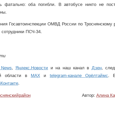
сь фатально: оба погибли. В автобусе никто не пост
ны.
ения Госавтоинспекции ОМВД России по Троснянскому р
 сотрудники ПСЧ-34.
сти
 News
,
Яндекс.Новости
и на наш канал в
Дзен
, сле
ой области в
MAX
и
telegram-канале Орёлтаймс
. 
Контакте
.
оснянскийрайон
Автор:
Алина Ка