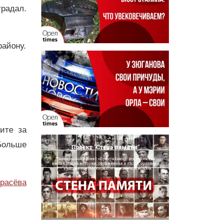
радал.
айону.
дите за
Больше
расёва