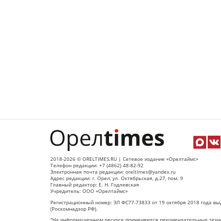
2018-2026 © ORELTIMES.RU | Сетевое издание «Орелтаймс»
Телефон редакции: +7 (4862) 48-82-92
Электронная почта редакции: oreltimes@yandex.ru
Адрес редакции: г. Орел, ул. Октябрьская, д.27, пом. 9
Главный редактор: Е. Н. Годлевская
Учредитель: ООО «Орелтаймс»
Регистрационный номер: ЭЛ ФС77-73833 от 19 октября 2018 года вы
(Роскомнадзор РФ).
"На информационном ресурсе применяются рекомендательные техно