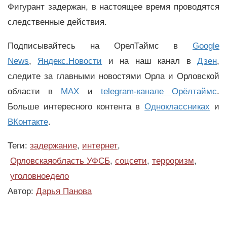
Фигурант задержан, в настоящее время проводятся
следственные действия.
Подписывайтесь на ОрелТаймс в
Google
News
,
Яндекс.Новости
и на наш канал в
Дзен
,
следите за главными новостями Орла и Орловской
области в
MAX
и
telegram-канале Орёлтаймс
.
Больше интересного контента в
Одноклассниках
и
ВКонтакте
.
Теги:
задержание
,
интернет
,
Орловскаяобласть УФСБ
,
соцсети
,
терроризм
,
уголовноедело
Автор:
Дарья Панова