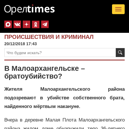
Tog
nav
ПРОИСШЕСТВИЯ И КРИМИНАЛ
20/12/2018 17:43
В Малоархангельске –
братоубийство?
Жителя Малоархангельского района
подозревают в убийстве собственного брата,
найденного мёртвым накануне.
Вчера в деревне Малая Плота Малоархангельского
района жилом доме обнаружили тело 36-летнего