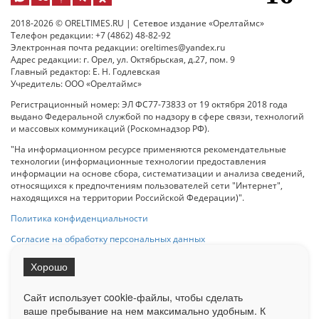
2018-2026 © ORELTIMES.RU | Сетевое издание «Орелтаймс»
Телефон редакции: +7 (4862) 48-82-92
Электронная почта редакции: oreltimes@yandex.ru
Адрес редакции: г. Орел, ул. Октябрьская, д.27, пом. 9
Главный редактор: Е. Н. Годлевская
Учредитель: ООО «Орелтаймс»
Регистрационный номер: ЭЛ ФС77-73833 от 19 октября 2018 года
выдано Федеральной службой по надзору в сфере связи, технологий
и массовых коммуникаций (Роскомнадзор РФ).
"На информационном ресурсе применяются рекомендательные
технологии (информационные технологии предоставления
информации на основе сбора, систематизации и анализа сведений,
относящихся к предпочтениям пользователей сети "Интернет",
находящихся на территории Российской Федерации)".
Политика конфиденциальности
Согласие на обработку персональных данных
Хорошо
При использовании любого материала с данного сайта гипер-ссылка
на Сетевое издание «ОрелТаймс» обязательна.
Сайт использует cookie-файлы, чтобы сделать
ваше пребывание на нем максимально удобным. К