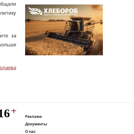
общали
олитику
дите за
Больше
олаева
Реклама
Документы
О нас