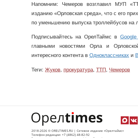
Напомним: Чемеров возглавил МУП «ТТ
изданию «Орловская среда», что с его пр
по уменьшению выпуска троллейбусов на 
Подписывайтесь на ОрелТаймс в
Google
главными новостями Орла и Орловск
интересного контента в
Одноклассниках
и
В
Теги:
Жуков
,
прокуратура
,
ТТП
,
Чемеров
2018-2026 © ORELTIMES.RU | Сетевое издание «Орелтаймс»
Телефон редакции: +7 (4862) 48-82-92