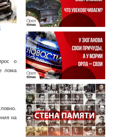
k
прос о
е лома
ловно.
ения на