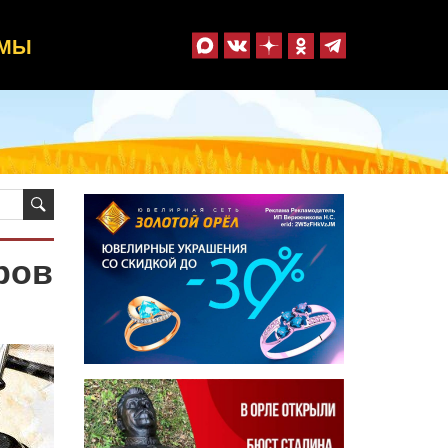
ММЫ
ров