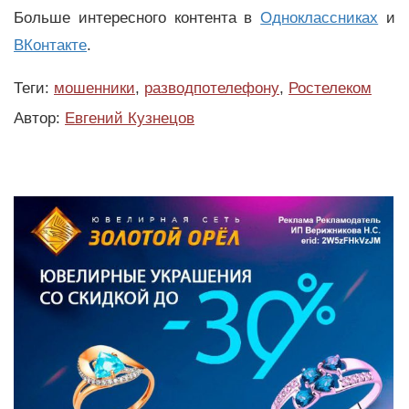
Больше интересного контента в
Одноклассниках
и
ВКонтакте
.
Теги:
мошенники
,
разводпотелефону
,
Ростелеком
Автор:
Евгений Кузнецов