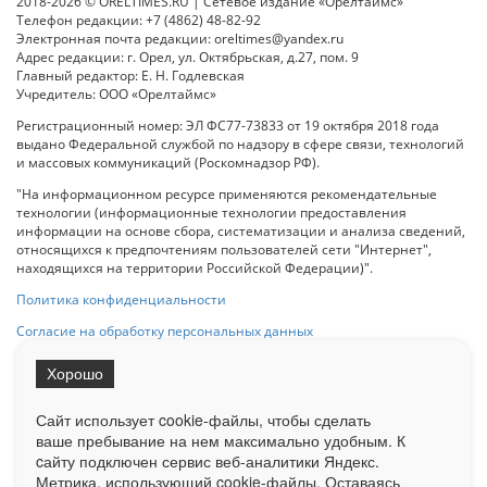
2018-2026 © ORELTIMES.RU | Сетевое издание «Орелтаймс»
Телефон редакции: +7 (4862) 48-82-92
Электронная почта редакции: oreltimes@yandex.ru
Адрес редакции: г. Орел, ул. Октябрьская, д.27, пом. 9
Главный редактор: Е. Н. Годлевская
Учредитель: ООО «Орелтаймс»
Регистрационный номер: ЭЛ ФС77-73833 от 19 октября 2018 года
выдано Федеральной службой по надзору в сфере связи, технологий
и массовых коммуникаций (Роскомнадзор РФ).
"На информационном ресурсе применяются рекомендательные
технологии (информационные технологии предоставления
информации на основе сбора, систематизации и анализа сведений,
относящихся к предпочтениям пользователей сети "Интернет",
находящихся на территории Российской Федерации)".
Политика конфиденциальности
Согласие на обработку персональных данных
Хорошо
При использовании любого материала с данного сайта гипер-ссылка
на Сетевое издание «ОрелТаймс» обязательна.
Сайт использует cookie-файлы, чтобы сделать
ваше пребывание на нем максимально удобным. К
cайту подключен сервис веб-аналитики Яндекс.
Ограниченная статистика посещаемости доступна на сайте
Метрика, использующий cookie-файлы. Оставаясь
Liveinternet.ru
. Подробная статистика для рекламодателей по запросу