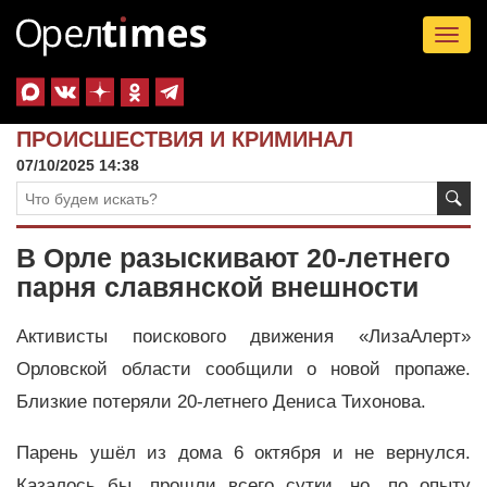
Tog
nav
ПРОИСШЕСТВИЯ И КРИМИНАЛ
07/10/2025 14:38
В Орле разыскивают 20-летнего
парня славянской внешности
Активисты поискового движения «ЛизаАлерт»
Орловской области сообщили о новой пропаже.
Близкие потеряли 20-летнего Дениса Тихонова.
Парень ушёл из дома 6 октября и не вернулся.
Казалось бы, прошли всего сутки, но, по опыту