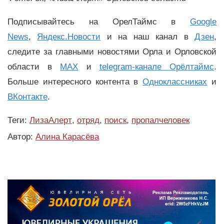
Подписывайтесь на ОрелТаймс в
Google
News
,
Яндекс.Новости
и на наш канал в
Дзен
,
следите за главными новостями Орла и Орловской
области в
MAX
и
telegram-канале Орёлтаймс
.
Больше интересного контента в
Одноклассниках
и
ВКонтакте
.
Теги:
ЛизаАлерт
,
отряд
,
поиск
,
пропалчеловек
Автор:
Алина Карасёва