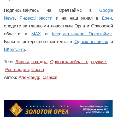
Подписывайтесь на ОрелТаймс в
Google
News
,
Яндекс.Новости
и на наш канал в
Дзен
,
следите за главными новостями Орла и Орловской
области в
MAX
и
telegram-канале Орёлтаймс
.
Больше интересного контента в
Одноклассниках
и
ВКонтакте
.
Теги:
Ливны
,
находка
,
Орловскаяобласть
,
оружие
,
Росгвардия
,
Сосна
Автор:
Александр Казаков