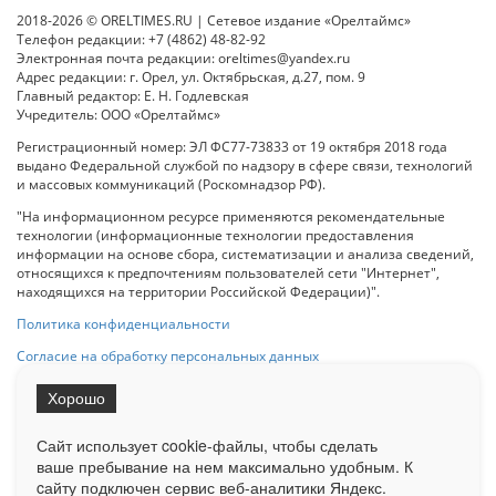
2018-2026 © ORELTIMES.RU | Сетевое издание «Орелтаймс»
Телефон редакции: +7 (4862) 48-82-92
Электронная почта редакции: oreltimes@yandex.ru
Адрес редакции: г. Орел, ул. Октябрьская, д.27, пом. 9
Главный редактор: Е. Н. Годлевская
Учредитель: ООО «Орелтаймс»
Регистрационный номер: ЭЛ ФС77-73833 от 19 октября 2018 года
выдано Федеральной службой по надзору в сфере связи, технологий
и массовых коммуникаций (Роскомнадзор РФ).
"На информационном ресурсе применяются рекомендательные
технологии (информационные технологии предоставления
информации на основе сбора, систематизации и анализа сведений,
относящихся к предпочтениям пользователей сети "Интернет",
находящихся на территории Российской Федерации)".
Политика конфиденциальности
Согласие на обработку персональных данных
Хорошо
При использовании любого материала с данного сайта гипер-ссылка
на Сетевое издание «ОрелТаймс» обязательна.
Сайт использует cookie-файлы, чтобы сделать
ваше пребывание на нем максимально удобным. К
cайту подключен сервис веб-аналитики Яндекс.
Ограниченная статистика посещаемости доступна на сайте