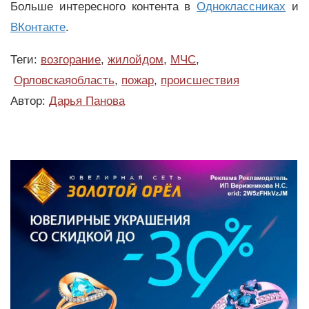
Больше интересного контента в
Одноклассниках
и
ВКонтакте
.
Теги:
возгорание
,
жилойдом
,
МЧС
,
Орловскаяобласть
,
пожар
,
происшествия
Автор:
Дарья Панова