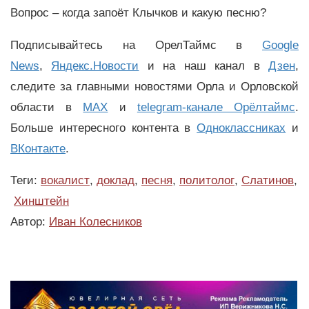
Вопрос – когда запоёт Клычков и какую песню?
Подписывайтесь на ОрелТаймс в
Google
News
,
Яндекс.Новости
и на наш канал в
Дзен
,
следите за главными новостями Орла и Орловской
области в
MAX
и
telegram-канале Орёлтаймс
.
Больше интересного контента в
Одноклассниках
и
ВКонтакте
.
Теги:
вокалист
,
доклад
,
песня
,
политолог
,
Слатинов
,
Хинштейн
Автор:
Иван Колесников