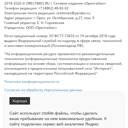
2018-2026 © ORELTIMES.RU | Сетевое издание «Орелтаймс»
Телефон редакции: +7 (4862) 48-82-92
Электронная почта редакции: oreltimes@yandex.ru
Адрес редакции: г. Орел, ул. Октябрьская, д.27, пом. 9
Главный редактор: Е. Н. Годлевская
Учредитель: ООО «Орелтаймс»
Регистрационный номер: ЭЛ ФС77-73833 от 19 октября 2018 года
выдано Федеральной службой по надзору в сфере связи, технологий
и массовых коммуникаций (Роскомнадзор РФ).
"На информационном ресурсе применяются рекомендательные
технологии (информационные технологии предоставления
информации на основе сбора, систематизации и анализа сведений,
относящихся к предпочтениям пользователей сети "Интернет",
находящихся на территории Российской Федерации)".
Политика конфиденциальности
Согласие на обработку персональных данных
Хорошо
При использовании любого материала с данного сайта гипер-ссылка
на Сетевое издание «ОрелТаймс» обязательна.
Сайт использует cookie-файлы, чтобы сделать
ваше пребывание на нем максимально удобным. К
cайту подключен сервис веб-аналитики Яндекс.
Ограниченная статистика посещаемости доступна на сайте