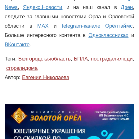
News
,
Яндекс.Новости
и на наш канал в
Дзен
,
следите за главными новостями Орла и Орловской
области в
MAX
и
telegram-канале Орёлтаймс
.
Больше интересного контента в
Одноклассниках
и
ВКонтакте
.
Теги:
Белгородскаяобласть
,
БПЛА
,
пострадалилюди
,
сгорелидома
Автор:
Евгения Николаева