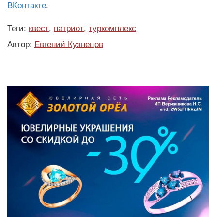
ВКонтакте
.
Теги:
квест
,
патриот
,
туркомплекс
Автор:
Евгений Кузнецов