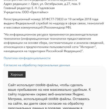
Адрес редакции: г. Орел, ул. Октябрьская, д.27, пом. 9
Главный редактор: Е. Н. Годлевская
Учредитель: ООО «Орелтаймс»
Регистрационный номер: ЭЛ ФС77-73833 от 19 октября 2018 года
выдано Федеральной службой по надзору в сфере связи, технологий
и массовых коммуникаций (Роскомнадзор РФ).
"На информационном ресурсе применяются рекомендательные
технологии (информационные технологии предоставления
информации на основе сбора, систематизации и анализа сведений,
относящихся к предпочтениям пользователей сети "Интернет",
находящихся на территории Российской Федерации)".
Политика конфиденциальности
Согласие на обработку персональных данных
Хорошо
При использовании любого материала с данного сайта гипер-ссылка
на Сетевое издание «ОрелТаймс» обязательна.
Сайт использует cookie-файлы, чтобы сделать
ваше пребывание на нем максимально удобным. К
cайту подключен сервис веб-аналитики Яндекс.
Ограниченная статистика посещаемости доступна на сайте
Метрика, использующий cookie-файлы. Оставаясь
Liveinternet.ru
. Подробная статистика для рекламодателей по запросу
у менеджера.
на сайте, вы даете свое согласие на обработку
персональных данных в порядке, указанном в