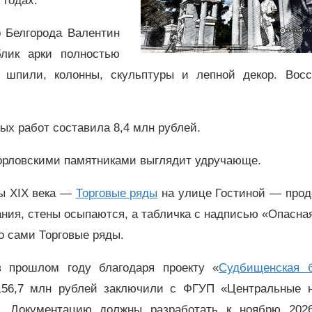
 годах.
р Белгорода Валентин
лик арки полностью
 шпили, колонны, скульптуры и лепной декор. Восс
.
ых работ составила 8,4 млн рублей.
 орловскими памятниками выглядит удручающе.
ы XIX века —
Торговые ряды
на улице Гостиной — прод
ния, стены осыпаются, а табличка с надписью «Опасна
то сами Торговые ряды.
 прошлом году благодаря проекту «
Судбищенская 
156,7 млн рублей заключили с ФГУП «Центральные н
». Документацию должны разработать к ноябрю 2026