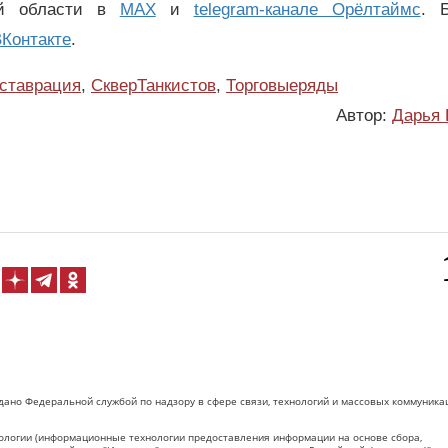
ой области в
MAX
и
telegram-канале Орёлтаймс
. 
Контакте
.
ставрация
,
СкверТанкистов
,
Торговыеряды
Автор:
Дарья 
дано Федеральной службой по надзору в сфере связи, технологий и массовых коммуника
логии (информационные технологии предоставления информации на основе сбора,