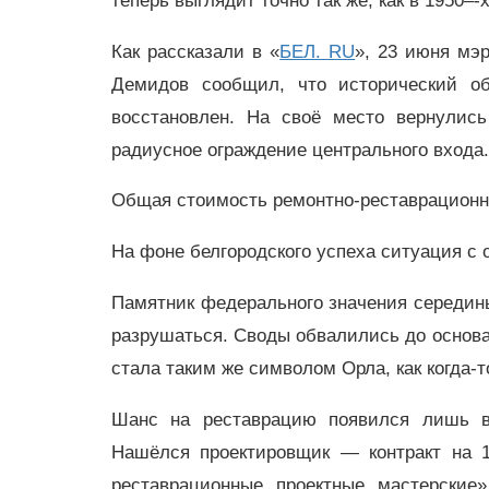
теперь выглядит точно так же, как в 1950–-х
Как рассказали в «
БЕЛ. RU
», 23 июня мэ
Демидов сообщил, что исторический об
восстановлен. На своё место вернулись
радиусное ограждение центрального входа
Общая стоимость ремонтно-реставрационн
На фоне белгородского успеха ситуация с
Памятник федерального значения середин
разрушаться. Своды обвалились до основа
стала таким же символом Орла, как когда-
Шанс на реставрацию появился лишь в
Нашёлся проектировщик — контракт на 
реставрационные проектные мастерские