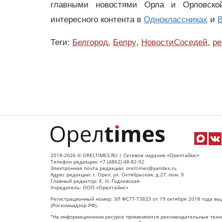
главными новостями Орла и Орловск
интересного контента в
Одноклассниках
и
В
Теги:
Белгород
,
Белру
,
НовостиСоседей
,
ре
2018-2026 © ORELTIMES.RU | Сетевое издание «Орелтаймс»
Телефон редакции: +7 (4862) 48-82-92
Электронная почта редакции: oreltimes@yandex.ru
Адрес редакции: г. Орел, ул. Октябрьская, д.27, пом. 9
Главный редактор: Е. Н. Годлевская
Учредитель: ООО «Орелтаймс»
Регистрационный номер: ЭЛ ФС77-73833 от 19 октября 2018 года вы
(Роскомнадзор РФ).
"На информационном ресурсе применяются рекомендательные техно