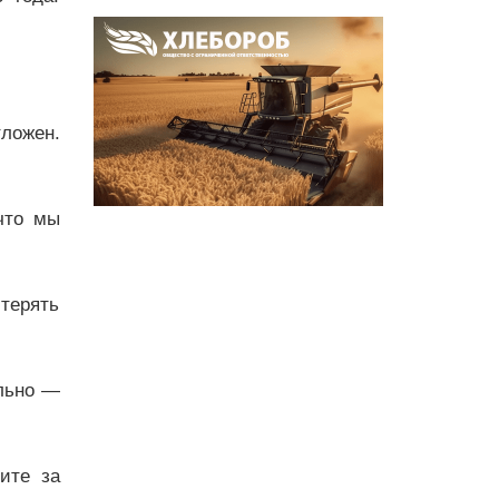
ложен.
что мы
терять
ельно —
дите за