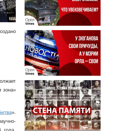
оздано
олжает
я зона»
битва
».
аучно-
 года.