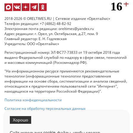
2018-2026 © ORELTIMES.RU | Сетевое издание «Орелтаймс»
Телефон редакции: +7 (4862) 48-82-92
Электронная почта редакции: oreltimes@yandex.ru
Адрес редакции: г. Орел, ул. Октябрьская, д.27, пом. 9
Главный редактор: Е. Н. Годлевская
Учредитель: ООО «Орелтаймс»
Регистрационный номер: ЭЛ ФС77-73833 от 19 октября 2018 года
выдано Федеральной службой по надзору в сфере связи, технологий
и массовых коммуникаций (Роскомнадзор РФ).
"На информационном ресурсе применяются рекомендательные
технологии (информационные технологии предоставления
информации на основе сбора, систематизации и анализа сведений,
относящихся к предпочтениям пользователей сети "Интернет",
находящихся на территории Российской Федерации)".
Политика конфиденциальности
Согласие на обработку персональных данных
Хорошо
При использовании любого материала с данного сайта гипер-ссылка
на Сетевое издание «ОрелТаймс» обязательна.
Сайт использует cookie-файлы, чтобы сделать