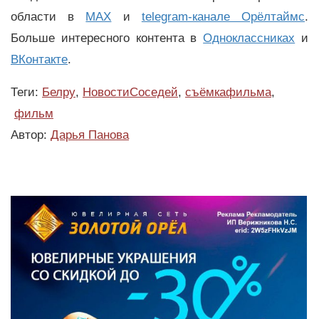
области в
MAX
и
telegram-канале Орёлтаймс
.
Больше интересного контента в
Одноклассниках
и
ВКонтакте
.
Теги:
Белру
,
НовостиСоседей
,
съёмкафильма
,
фильм
Автор:
Дарья Панова