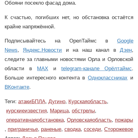
Обояни посекло фасад дома.
К счастью, погибших нет, но обстановка остаётся
крайне напряжённой.
Подписывайтесь на ОрелТаймс в
Google
News
,
Яндекс.Новости
и на наш канал в
Дзен
,
следите за главными новостями Орла и Орловской
области в
MAX
и
telegram-канале Орёлтаймс
.
Больше интересного контента в
Одноклассниках
и
ВКонтакте
.
Теги:
атакиБПЛА
,
Дугино
,
Курскаяобласть
,
курскиеизвестия
,
Марица
,
обстрелы
,
оперативнаяобстановка
,
Орловскаяобласть
,
пожары
,
приграничье
,
раненые
,
сводка
,
соседи
,
Сторожевое