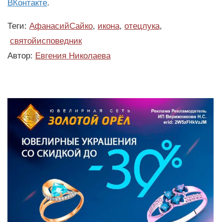
ВКонтакте
.
Теги:
АфанасийСайко
,
икона
,
отецлука
,
святойисповедник
Автор:
Евгения Николаева