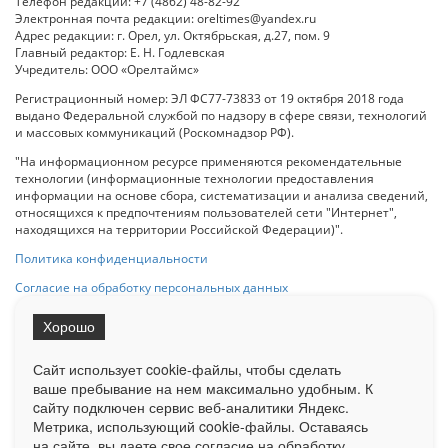
Телефон редакции: +7 (4862) 48-82-92
Электронная почта редакции: oreltimes@yandex.ru
Адрес редакции: г. Орел, ул. Октябрьская, д.27, пом. 9
Главный редактор: Е. Н. Годлевская
Учредитель: ООО «Орелтаймс»
Регистрационный номер: ЭЛ ФС77-73833 от 19 октября 2018 года
выдано Федеральной службой по надзору в сфере связи, технологий
и массовых коммуникаций (Роскомнадзор РФ).
"На информационном ресурсе применяются рекомендательные
технологии (информационные технологии предоставления
информации на основе сбора, систематизации и анализа сведений,
относящихся к предпочтениям пользователей сети "Интернет",
находящихся на территории Российской Федерации)".
Политика конфиденциальности
Согласие на обработку персональных данных
Хорошо
При использовании любого материала с данного сайта гипер-ссылка
на Сетевое издание «ОрелТаймс» обязательна.
Сайт использует cookie-файлы, чтобы сделать
ваше пребывание на нем максимально удобным. К
cайту подключен сервис веб-аналитики Яндекс.
Ограниченная статистика посещаемости доступна на сайте
Метрика, использующий cookie-файлы. Оставаясь
Liveinternet.ru
. Подробная статистика для рекламодателей по запросу
у менеджера.
на сайте, вы даете свое согласие на обработку