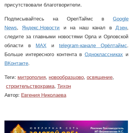
присутствовали благотворители.
Подписывайтесь на ОрелТаймс в
Google
News
,
Яндекс.Новости
и на наш канал в
Дзен
,
следите за главными новостями Орла и Орловской
области в
MAX
и
telegram-канале Орёлтаймс
.
Больше интересного контента в
Одноклассниках
и
ВКонтакте
.
Теги:
митрополия
,
новообразцово
,
освящение
,
строительствохрама
,
Тихон
Автор:
Евгения Николаева