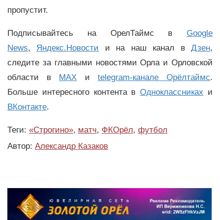
пропустит.
Подписывайтесь на ОрелТаймс в
Google
News
,
Яндекс.Новости
и на наш канал в
Дзен
,
следите за главными новостями Орла и Орловской
области в
MAX
и
telegram-канале Орёлтаймс
.
Больше интересного контента в
Одноклассниках
и
ВКонтакте
.
Теги:
«Строгино»
,
матч
,
ФКОрёл
,
футбол
Автор:
Александр Казаков