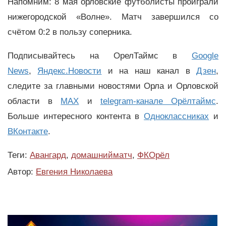
Напомним: 8 мая орловские футболисты проиграли
нижегородской «Волне». Матч завершился со
счётом 0:2 в пользу соперника.
Подписывайтесь на ОрелТаймс в
Google
News
,
Яндекс.Новости
и на наш канал в
Дзен
,
следите за главными новостями Орла и Орловской
области в
MAX
и
telegram-канале Орёлтаймс
.
Больше интересного контента в
Одноклассниках
и
ВКонтакте
.
Теги:
Авангард
,
домашнийматч
,
ФКОрёл
Автор:
Евгения Николаева