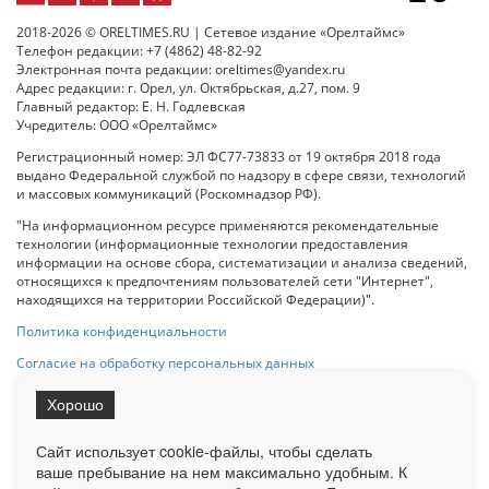
2018-2026 © ORELTIMES.RU | Сетевое издание «Орелтаймс»
Телефон редакции: +7 (4862) 48-82-92
Электронная почта редакции: oreltimes@yandex.ru
Адрес редакции: г. Орел, ул. Октябрьская, д.27, пом. 9
Главный редактор: Е. Н. Годлевская
Учредитель: ООО «Орелтаймс»
Регистрационный номер: ЭЛ ФС77-73833 от 19 октября 2018 года
выдано Федеральной службой по надзору в сфере связи, технологий
и массовых коммуникаций (Роскомнадзор РФ).
"На информационном ресурсе применяются рекомендательные
технологии (информационные технологии предоставления
информации на основе сбора, систематизации и анализа сведений,
относящихся к предпочтениям пользователей сети "Интернет",
находящихся на территории Российской Федерации)".
Политика конфиденциальности
Согласие на обработку персональных данных
Хорошо
При использовании любого материала с данного сайта гипер-ссылка
на Сетевое издание «ОрелТаймс» обязательна.
Сайт использует cookie-файлы, чтобы сделать
ваше пребывание на нем максимально удобным. К