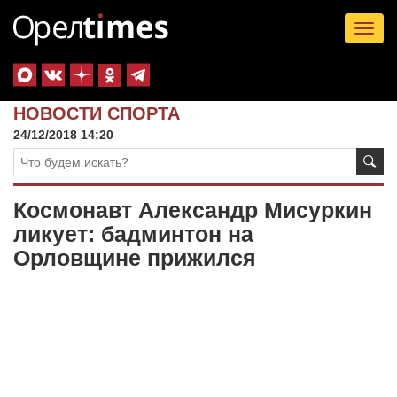
Tog
nav
НОВОСТИ СПОРТА
24/12/2018 14:20
Космонавт Александр Мисуркин
ликует: бадминтон на
Орловщине прижился