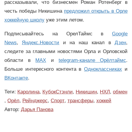
рассказывали, что бизнесмен Роман Ротенберг в
честь победы Никишина
предложил открыть в Орле
хоккейную школу
уже этим летом.
Подписывайтесь на ОрелТаймс в
Google
News
,
Яндекс.Новости
и на наш канал в
Дзен
,
следите за главными новостями Орла и Орловской
области в
MAX
и
telegram-канале Орёлтаймс
.
Больше интересного контента в
Одноклассниках
и
ВКонтакте
.
Теги:
Каролина
,
КубокСтэнли
,
Никишин
,
НХЛ
,
обмен
,
Орёл
,
Рейнджерс
,
Спорт
,
трансферы
,
хоккей
Автор:
Дарья Панова