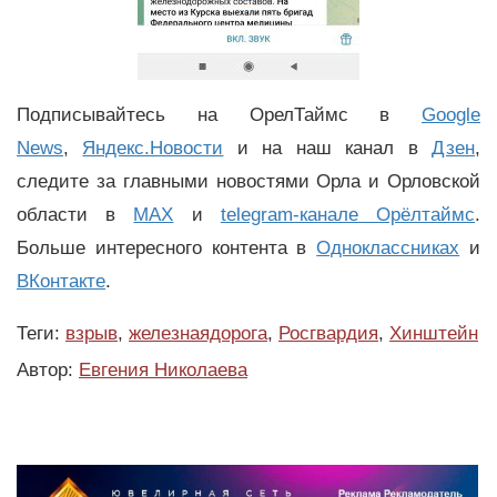
Подписывайтесь на ОрелТаймс в
Google
News
,
Яндекс.Новости
и на наш канал в
Дзен
,
следите за главными новостями Орла и Орловской
области в
MAX
и
telegram-канале Орёлтаймс
.
Больше интересного контента в
Одноклассниках
и
ВКонтакте
.
Теги:
взрыв
,
железнаядорога
,
Росгвардия
,
Хинштейн
Автор:
Евгения Николаева