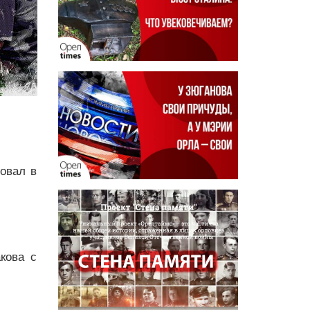
овал в
кова с