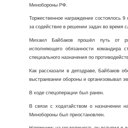
Минобороны РФ.
Торжественное награждение состоялось 9 
за содействие в решении задач во время с
Михаил Байбаков прошёл путь от ря
исполняющего обязанности командира ст
специального назначения по противодейс
Как рассказали в депздраве, Байбаков о
выстраивании обороны и организовывал эв
В ходе спецоперации был ранен.
В связи с ходатайством о назначении н
Минобороны был приостановлен.
Напомним: на госдолжность он вступил в д