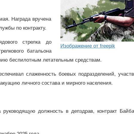
мая. Награда вручена
лужбы по контракту.
дового стрелка до
Изображение от freepik
релкового батальона
твию беспилотным летательным средствам.
беспечивал слаженность боевых подразделений, участв
акуацию личного состава и мирного населения.
а руководящую должность в депздрав, контракт Байба
екабре 2025 года.