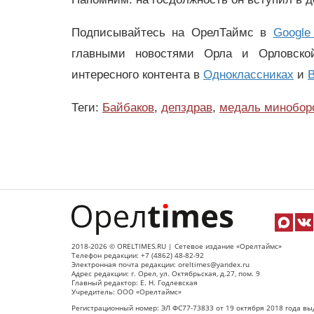
Подписывайтесь на ОрелТаймс в
Google
главными новостями Орла и Орловск
интересного контента в
Одноклассниках
и
В
Теги:
Байбаков
,
депздрав
,
медаль минобор
2018-2026 © ORELTIMES.RU | Сетевое издание «Орелтаймс»
Телефон редакции: +7 (4862) 48-82-92
Электронная почта редакции: oreltimes@yandex.ru
Адрес редакции: г. Орел, ул. Октябрьская, д.27, пом. 9
Главный редактор: Е. Н. Годлевская
Учредитель: ООО «Орелтаймс»
Регистрационный номер: ЭЛ ФС77-73833 от 19 октября 2018 года вы