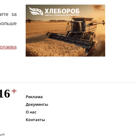
дите за
Больше
олаева
Реклама
Документы
О нас
Контакты
ций