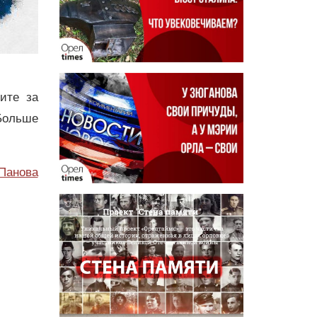
дите за
Больше
Панова