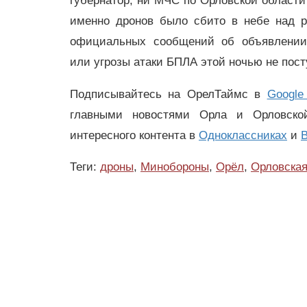
губернатор, ни МЧС по Орловской области 
именно дронов было сбито в небе над ре
официальных сообщений об объявлении 
или угрозы атаки БПЛА этой ночью не пост
Подписывайтесь на ОрелТаймс в
Google
главными новостями Орла и Орловск
интересного контента в
Одноклассниках
и
В
Теги:
дроны
,
Минобороны
,
Орёл
,
Орловска