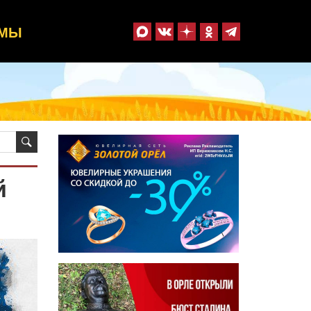
ММЫ
й