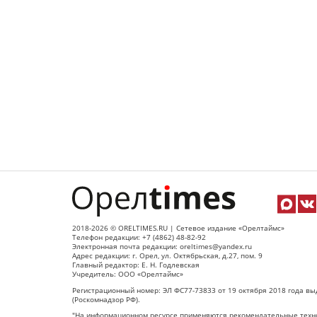
2018-2026 © ORELTIMES.RU | Сетевое издание «Орелтаймс»
Телефон редакции: +7 (4862) 48-82-92
Электронная почта редакции: oreltimes@yandex.ru
Адрес редакции: г. Орел, ул. Октябрьская, д.27, пом. 9
Главный редактор: Е. Н. Годлевская
Учредитель: ООО «Орелтаймс»
Регистрационный номер: ЭЛ ФС77-73833 от 19 октября 2018 года вы
(Роскомнадзор РФ).
"На информационном ресурсе применяются рекомендательные техно