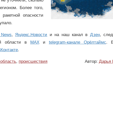
не уточняли, сколько
гионом. Более того,
ракетной опасности
упало.
 News
,
Яндекс.Новости
и на наш канал в
Дзен
, сле
ой области в
MAX
и
telegram-канале Орёлтаймс
. 
Контакте
.
яобласть
,
происшествия
Автор:
Дарья 