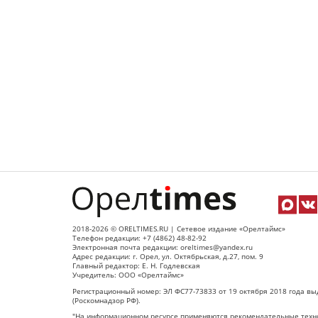
2018-2026 © ORELTIMES.RU | Сетевое издание «Орелтаймс»
Телефон редакции: +7 (4862) 48-82-92
Электронная почта редакции: oreltimes@yandex.ru
Адрес редакции: г. Орел, ул. Октябрьская, д.27, пом. 9
Главный редактор: Е. Н. Годлевская
Учредитель: ООО «Орелтаймс»
Регистрационный номер: ЭЛ ФС77-73833 от 19 октября 2018 года вы
(Роскомнадзор РФ).
"На информационном ресурсе применяются рекомендательные техно