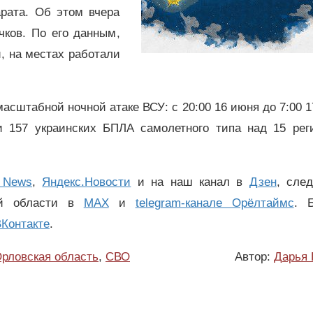
рата. Об этом вчера
ков. По его данным,
, на местах работали
сштабной ночной атаке ВСУ: с 20:00 16 июня до 7:00 
 157 украинских БПЛА самолетного типа над 15 рег
 News
,
Яндекс.Новости
и на наш канал в
Дзен
, сле
ой области в
MAX
и
telegram-канале Орёлтаймс
. 
Контакте
.
рловская область
,
СВО
Автор:
Дарья 