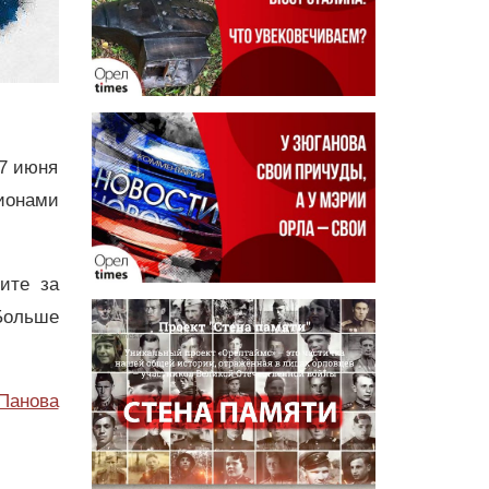
17 июня
ионами
дите за
Больше
Панова