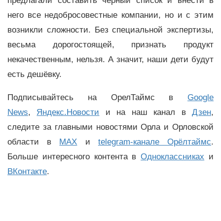
предлагали составить чёрный список и внести в
него все недобросовестные компании, но и с этим
возникли сложности. Без специальной экспертизы,
весьма дорогостоящей, признать продукт
некачественным, нельзя. А значит, наши дети будут
есть дешёвку.
Подписывайтесь на ОрелТаймс в
Google
News
,
Яндекс.Новости
и на наш канал в
Дзен
,
следите за главными новостями Орла и Орловской
области в
MAX
и
telegram-канале Орёлтаймс
.
Больше интересного контента в
Одноклассниках
и
ВКонтакте
.