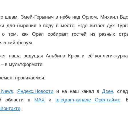
по швам, Змей-Горыныч в небе над Орлом, Михаил Вдо
и для ныряния в воду в месте, «где витает дух Турге
о том, как Орёл собирает гостей из разных стр
ческий форум.
жет наша ведущая Альбина Крюк и её коллеги-журна
 – в мультформате.
емся, проникаемся.
 News
,
Яндекс.Новости
и на наш канал в
Дзен
, сле
ой области в
MAX
и
telegram-канале Орёлтаймс
. 
Контакте
.