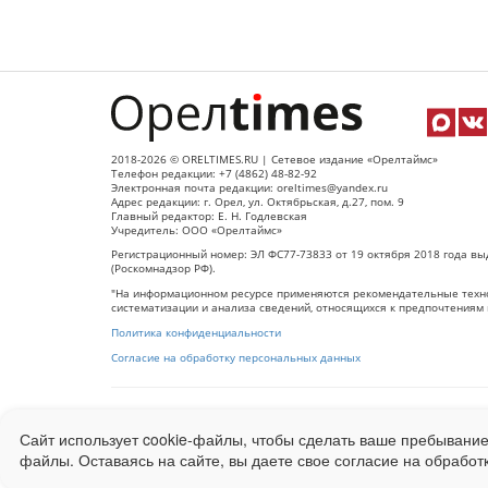
2018-2026 © ORELTIMES.RU | Сетевое издание «Орелтаймс»
Телефон редакции: +7 (4862) 48-82-92
Электронная почта редакции: oreltimes@yandex.ru
Адрес редакции: г. Орел, ул. Октябрьская, д.27, пом. 9
Главный редактор: Е. Н. Годлевская
Учредитель: ООО «Орелтаймс»
Регистрационный номер: ЭЛ ФС77-73833 от 19 октября 2018 года вы
(Роскомнадзор РФ).
"На информационном ресурсе применяются рекомендательные техно
систематизации и анализа сведений, относящихся к предпочтениям 
Политика конфиденциальности
Согласие на обработку персональных данных
При использовании любого материала с данного сайта гипер-ссылка
Сайт использует cookie-файлы, чтобы сделать ваше пребывание
Ограниченная статистика посещаемости доступна на сайте
Liveinter
файлы. Оставаясь на сайте, вы даете свое согласие на обработ