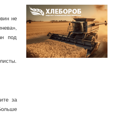
вин не
нева»,
ан под
листы.
дите за
Больше