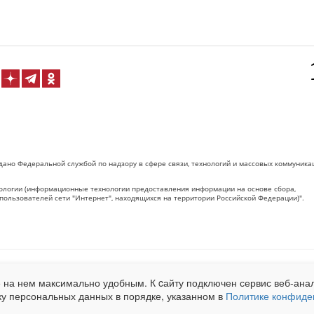
дано Федеральной службой по надзору в сфере связи, технологий и массовых коммуника
логии (информационные технологии предоставления информации на основе сбора,
пользователей сети "Интернет", находящихся на территории Российской Федерации)".
 на Сетевое издание «ОрелТаймс» обязательна.
 на нем максимально удобным. К cайту подключен сервис веб-анал
net.ru
. Подробная статистика для рекламодателей по запросу у менеджера.
ку персональных данных в порядке, указанном в
Политике конфиде