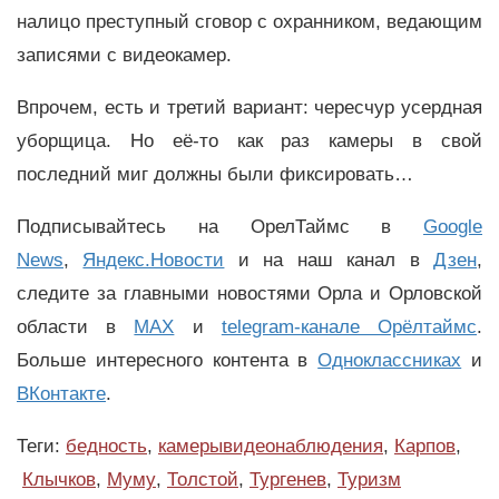
налицо преступный сговор с охранником, ведающим
записями с видеокамер.
Впрочем, есть и третий вариант: чересчур усердная
уборщица. Но её-то как раз камеры в свой
последний миг должны были фиксировать…
Подписывайтесь на ОрелТаймс в
Google
News
,
Яндекс.Новости
и на наш канал в
Дзен
,
следите за главными новостями Орла и Орловской
области в
MAX
и
telegram-канале Орёлтаймс
.
Больше интересного контента в
Одноклассниках
и
ВКонтакте
.
Теги:
бедность
,
камерывидеонаблюдения
,
Карпов
,
Клычков
,
Муму
,
Толстой
,
Тургенев
,
Туризм