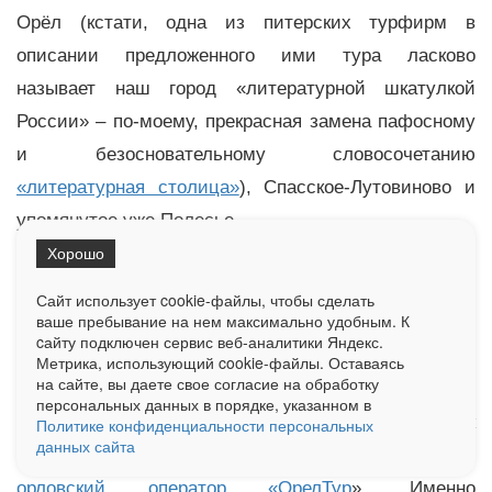
Орёл (кстати, одна из питерских турфирм в
описании предложенного ими тура ласково
называет наш город «литературной шкатулкой
России» – по-моему, прекрасная замена пафосному
и безосновательному словосочетанию
«литературная столица»
), Спасское-Лутовиново и
упомянутое уже Полесье.
Хорошо
И ни в какие «кольца» посещение этих мест они
Сайт использует cookie-файлы, чтобы сделать
объединять не стали, понимая, что, во-первых,
ваше пребывание на нем максимально удобным. К
незачем, а во-вторых, что перегружать туристов
cайту подключен сервис веб-аналитики Яндекс.
Метрика, использующий cookie-файлы. Оставаясь
впечатлениями нельзя.
на сайте, вы даете свое согласие на обработку
персональных данных в порядке, указанном в
В стремлении объять необъятное ближе всех к
Политике конфиденциальности персональных
данных сайта
провалившейся бирюзовой затее подобрался
орловский оператор «ОрелТур
». Именно