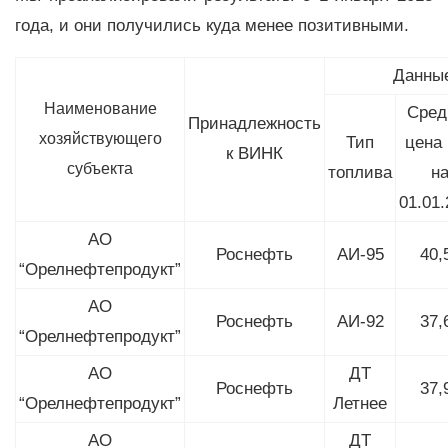
года, и они получились куда менее позитивными.
Данны
Наименование
Сред
Принадлежность
хозяйствующего
Тип
цена 
к ВИНК
субъекта
топлива
н
01.01
АО
Роснефть
АИ-95
40,
“Орелнефтепродукт”
АО
Роснефть
АИ-92
37,
“Орелнефтепродукт”
АО
ДТ
Роснефть
37,
“Орелнефтепродукт”
Летнее
АО
ДТ