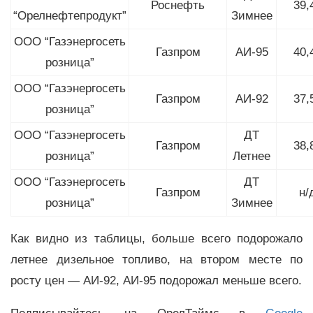
Роснефть
39,
“Орелнефтепродукт”
Зимнее
ООО “Газэнергосеть
Газпром
АИ-95
40,
розница”
ООО “Газэнергосеть
Газпром
АИ-92
37,
розница”
ООО “Газэнергосеть
ДТ
Газпром
38,
розница”
Летнее
ООО “Газэнергосеть
ДТ
Газпром
н/
розница”
Зимнее
Как видно из таблицы, больше всего подорожало
летнее дизельное топливо, на втором месте по
росту цен — АИ-92, АИ-95 подорожал меньше всего.