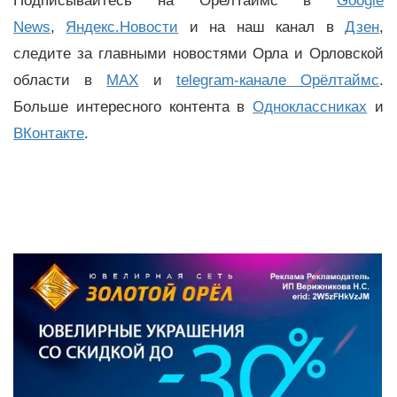
Подписывайтесь на ОрелТаймс в
Google
News
,
Яндекс.Новости
и на наш канал в
Дзен
,
следите за главными новостями Орла и Орловской
области в
MAX
и
telegram-канале Орёлтаймс
.
Больше интересного контента в
Одноклассниках
и
ВКонтакте
.