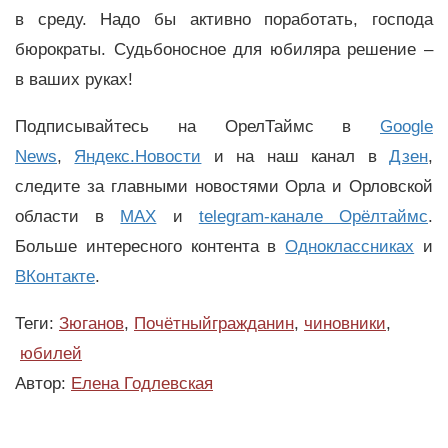
в среду. Надо бы активно поработать, господа
бюрократы. Судьбоносное для юбиляра решение –
в ваших руках!
Подписывайтесь на ОрелТаймс в
Google
News
,
Яндекс.Новости
и на наш канал в
Дзен
,
следите за главными новостями Орла и Орловской
области в
MAX
и
telegram-канале Орёлтаймс
.
Больше интересного контента в
Одноклассниках
и
ВКонтакте
.
Теги:
Зюганов
,
Почётныйгражданин
,
чиновники
,
юбилей
Автор:
Елена Годлевская