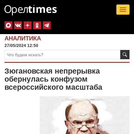
Tog
nav
АНАЛИТИКА
27/05/2024 12:50
Зюгановская непрерывка
обернулась конфузом
всероссийского масштаба