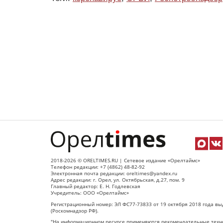
2018-2026 © ORELTIMES.RU | Сетевое издание «Орелтаймс»
Телефон редакции: +7 (4862) 48-82-92
Электронная почта редакции: oreltimes@yandex.ru
Адрес редакции: г. Орел, ул. Октябрьская, д.27, пом. 9
Главный редактор: Е. Н. Годлевская
Учредитель: ООО «Орелтаймс»
Регистрационный номер: ЭЛ ФС77-73833 от 19 октября 2018 года вы
(Роскомнадзор РФ).
"На информационном ресурсе применяются рекомендательные техно