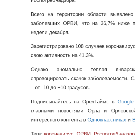
Роспотребнадзора.
Всего на территории области выявлено
заболевших ОРВИ, что на 36,7% ниже п
недели декабря.
Зарегистрировано 108 случаев коронавиру
свою активность на 41,3%.
Однако аномально тёплая январс
спровоцировать скачок заболеваемости. 
– от -10 до +10 градусов.
Подписывайтесь на ОрелТаймс в
Google
главными новостями Орла и Орловск
интересного контента в
Одноклассниках
и
В
Теги:
коронавирус
,
ОРВИ
,
Роспотребнадзор