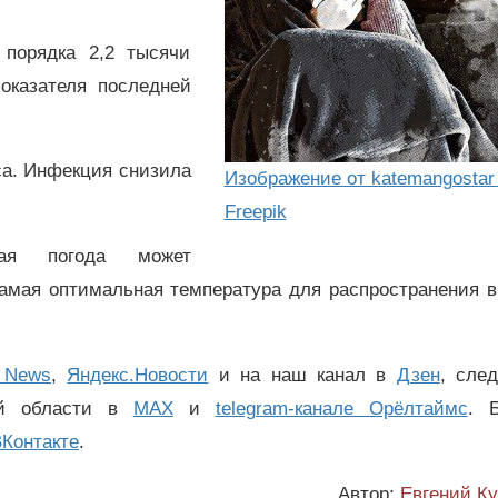
 порядка 2,2 тысячи
оказателя последней
са. Инфекция снизила
Изображение от katemangostar
Freepik
кая погода может
Самая оптимальная температура для распространения в
 News
,
Яндекс.Новости
и на наш канал в
Дзен
, сле
ой области в
MAX
и
telegram-канале Орёлтаймс
. 
Контакте
.
Автор:
Евгений К