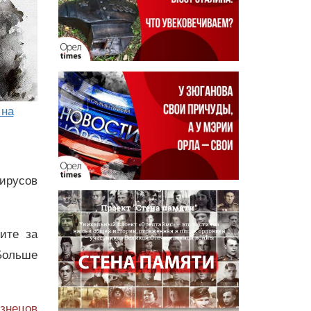
 на
ирусов
дите за
Больше
узнецов