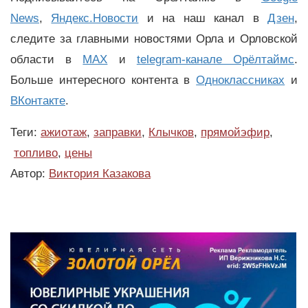
News
,
Яндекс.Новости
и на наш канал в
Дзен
,
следите за главными новостями Орла и Орловской
области в
MAX
и
telegram-канале Орёлтаймс
.
Больше интересного контента в
Одноклассниках
и
ВКонтакте
.
Теги:
ажиотаж
,
заправки
,
Клычков
,
прямойэфир
,
топливо
,
цены
Автор:
Виктория Казакова