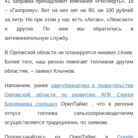
41 заправка принадлежит компании «Роснефть», 16
– «Газпрому». Вот на них нет ни 80, ни 100 рублей
за литр. Но при этом у нас есть «Актан», «Люксоил»
и другие. По ним мы обратились в
антимонопольную службу.
В Орловской области не планируется никаких сбоев.
Более того, наш регион помогает топливом другим
областям, – заявил Клычков.
Напомним, ранее
замгубернатора в правительстве
Орловской области по развитию АПК Сергея
Борзёнкова сообщил
ОрелТаймс , что в регионе
отпуск топлива сельхозпроизводителям
осуществляется традиционно, по заявкам.
Подписывайтесь на ОрелТаймс в
Google