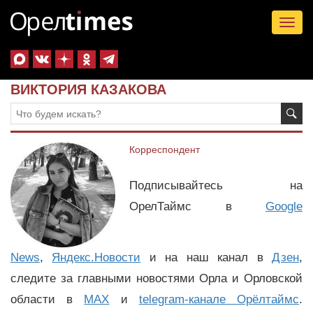
Tog
nav
ВИКТОРИЯ КАЗАКОВА
Корреспондент
Подписывайтесь на
ОрелТаймс в
Google
News
,
Яндекс.Новости
и на наш канал в
Дзен
,
следите за главными новостями Орла и Орловской
области в
MAX
и
telegram-канале Орёлтаймс
.