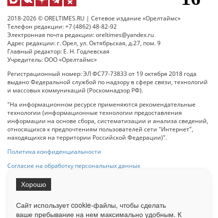
2018-2026 © ORELTIMES.RU | Сетевое издание «Орелтаймс»
Телефон редакции: +7 (4862) 48-82-92
Электронная почта редакции: oreltimes@yandex.ru
Адрес редакции: г. Орел, ул. Октябрьская, д.27, пом. 9
Главный редактор: Е. Н. Годлевская
Учредитель: ООО «Орелтаймс»
Регистрационный номер: ЭЛ ФС77-73833 от 19 октября 2018 года
выдано Федеральной службой по надзору в сфере связи, технологий
и массовых коммуникаций (Роскомнадзор РФ).
"На информационном ресурсе применяются рекомендательные
технологии (информационные технологии предоставления
информации на основе сбора, систематизации и анализа сведений,
относящихся к предпочтениям пользователей сети "Интернет",
находящихся на территории Российской Федерации)".
Политика конфиденциальности
Согласие на обработку персональных данных
Хорошо
При использовании любого материала с данного сайта гипер-ссылка
на Сетевое издание «ОрелТаймс» обязательна.
Сайт использует cookie-файлы, чтобы сделать
ваше пребывание на нем максимально удобным. К