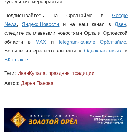
купальские мероприятия.
Подписывайтесь на ОрелТаймс в
Google
News
,
Яндекс.Новости
и на наш канал в
Дзен
,
следите за главными новостями Орла и Орловской
области в
MAX
и
telegram-канале Орёлтаймс
.
Больше интересного контента в
Одноклассниках
и
ВКонтакте
.
Теги:
ИванКупала
,
праздник
,
традиции
Автор:
Дарья Панова