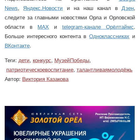
News
,
Яндекс.Новости
и на наш канал в
Дзен
,
следите за главными новостями Орла и Орловской
области в
MAX
и
telegram-канале Орёлтаймс
.
Больше интересного контента в
Одноклассниках
и
ВКонтакте
.
Теги:
дети
,
конкурс
,
МузейПобеды
,
патриотическоевоспитание
,
талантливаямолодёжь
Автор:
Виктория Казакова