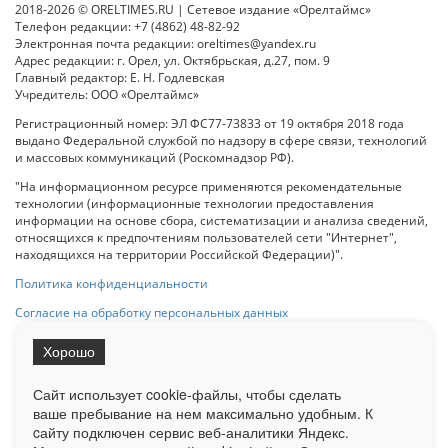
2018-2026 © ORELTIMES.RU | Сетевое издание «Орелтаймс»
Телефон редакции: +7 (4862) 48-82-92
Электронная почта редакции: oreltimes@yandex.ru
Адрес редакции: г. Орел, ул. Октябрьская, д.27, пом. 9
Главный редактор: Е. Н. Годлевская
Учредитель: ООО «Орелтаймс»
Регистрационный номер: ЭЛ ФС77-73833 от 19 октября 2018 года
выдано Федеральной службой по надзору в сфере связи, технологий
и массовых коммуникаций (Роскомнадзор РФ).
"На информационном ресурсе применяются рекомендательные
технологии (информационные технологии предоставления
информации на основе сбора, систематизации и анализа сведений,
относящихся к предпочтениям пользователей сети "Интернет",
находящихся на территории Российской Федерации)".
Политика конфиденциальности
Согласие на обработку персональных данных
Хорошо
При использовании любого материала с данного сайта гипер-ссылка
на Сетевое издание «ОрелТаймс» обязательна.
Сайт использует cookie-файлы, чтобы сделать
ваше пребывание на нем максимально удобным. К
cайту подключен сервис веб-аналитики Яндекс.
Ограниченная статистика посещаемости доступна на сайте