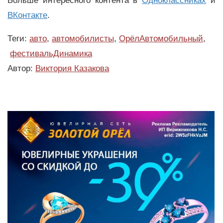
Больше интересного контента в
Одноклассниках
и
ВКонтакте
.
Теги:
авто
,
автомобилисты
,
ОрёлАвтомобильный
,
фестивальДинамика
Автор:
Виктория Казакова