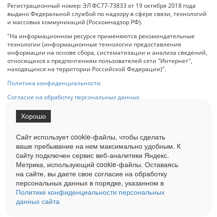
Регистрационный номер: ЭЛ ФС77-73833 от 19 октября 2018 года
выдано Федеральной службой по надзору в сфере связи, технологий
и массовых коммуникаций (Роскомнадзор РФ).
"На информационном ресурсе применяются рекомендательные
технологии (информационные технологии предоставления
информации на основе сбора, систематизации и анализа сведений,
относящихся к предпочтениям пользователей сети "Интернет",
находящихся на территории Российской Федерации)".
Политика конфиденциальности
Согласие на обработку персональных данных
Хорошо
При использовании любого материала с данного сайта гипер-ссылка
на Сетевое издание «ОрелТаймс» обязательна.
Сайт использует cookie-файлы, чтобы сделать
ваше пребывание на нем максимально удобным. К
cайту подключен сервис веб-аналитики Яндекс.
Ограниченная статистика посещаемости доступна на сайте
Метрика, использующий cookie-файлы. Оставаясь
Liveinternet.ru
. Подробная статистика для рекламодателей по запросу
у менеджера.
на сайте, вы даете свое согласие на обработку
персональных данных в порядке, указанном в
Реклама
Документы
О нас
Контакты
Политике конфиденциальности персональных
данных сайта