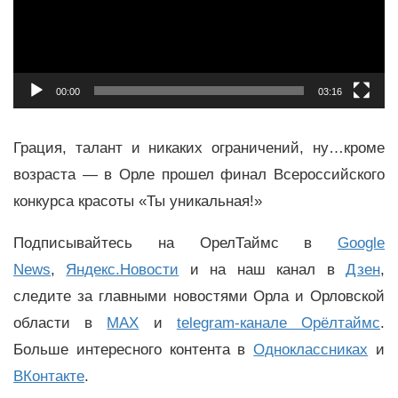
00:00
03:16
Грация, талант и никаких ограничений, ну…кроме
возраста — в Орле прошел финал Всероссийского
конкурса красоты «Ты уникальная!»
Подписывайтесь на ОрелТаймс в
Google
News
,
Яндекс.Новости
и на наш канал в
Дзен
,
следите за главными новостями Орла и Орловской
области в
MAX
и
telegram-канале Орёлтаймс
.
Больше интересного контента в
Одноклассниках
и
ВКонтакте
.