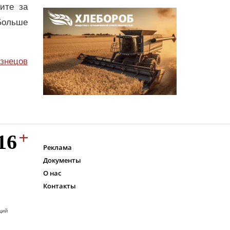
дите за
Больше
узнецов
Реклама
Документы
О нас
Контакты
ций