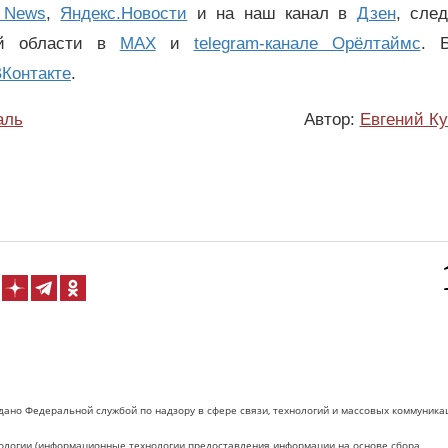
 News
,
Яндекс.Новости
и на наш канал в
Дзен
, сле
ой области в
MAX
и
telegram-канале Орёлтаймс
. 
Контакте
.
аль
Автор:
Евгений К
дано Федеральной службой по надзору в сфере связи, технологий и массовых коммуника
логии (информационные технологии предоставления информации на основе сбора,