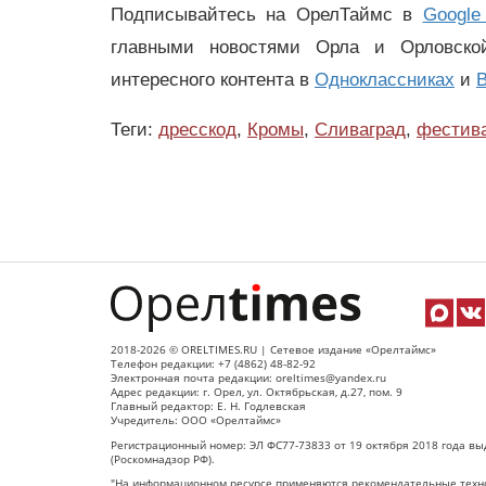
Подписывайтесь на ОрелТаймс в
Google
главными новостями Орла и Орловск
интересного контента в
Одноклассниках
и
В
Теги:
дресскод
,
Кромы
,
Сливаград
,
фестив
2018-2026 © ORELTIMES.RU | Сетевое издание «Орелтаймс»
Телефон редакции: +7 (4862) 48-82-92
Электронная почта редакции: oreltimes@yandex.ru
Адрес редакции: г. Орел, ул. Октябрьская, д.27, пом. 9
Главный редактор: Е. Н. Годлевская
Учредитель: ООО «Орелтаймс»
Регистрационный номер: ЭЛ ФС77-73833 от 19 октября 2018 года вы
(Роскомнадзор РФ).
"На информационном ресурсе применяются рекомендательные техно