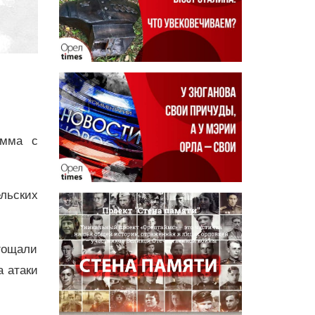
амма с
ельских
гощали
а атаки