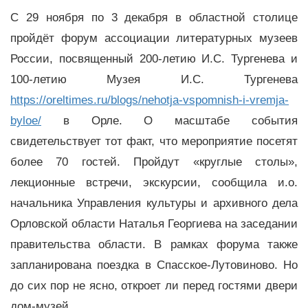
С 29 ноября по 3 декабря в областной столице
пройдёт форум ассоциации литературных музеев
России, посвященный 200-летию И.С. Тургенева и
100-летию Музея И.С. Тургенева
https://oreltimes.ru/blogs/nehotja-vspomnish-i-vremja-
byloe/
в Орле. О масштабе события
свидетельствует тот факт, что мероприятие посетят
более 70 гостей. Пройдут «круглые столы»,
лекционные встречи, экскурсии, сообщила и.о.
начальника Управления культуры и архивного дела
Орловской области Наталья Георгиева на заседании
правительства области. В рамках форума также
запланирована поездка в Спасское-Лутовиново. Но
до сих пор не ясно, откроет ли перед гостями двери
дом-музей.