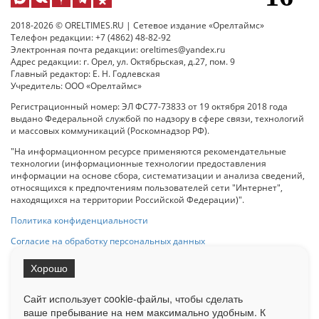
2018-2026 © ORELTIMES.RU | Сетевое издание «Орелтаймс»
Телефон редакции: +7 (4862) 48-82-92
Электронная почта редакции: oreltimes@yandex.ru
Адрес редакции: г. Орел, ул. Октябрьская, д.27, пом. 9
Главный редактор: Е. Н. Годлевская
Учредитель: ООО «Орелтаймс»
Регистрационный номер: ЭЛ ФС77-73833 от 19 октября 2018 года
выдано Федеральной службой по надзору в сфере связи, технологий
и массовых коммуникаций (Роскомнадзор РФ).
"На информационном ресурсе применяются рекомендательные
технологии (информационные технологии предоставления
информации на основе сбора, систематизации и анализа сведений,
относящихся к предпочтениям пользователей сети "Интернет",
находящихся на территории Российской Федерации)".
Политика конфиденциальности
Согласие на обработку персональных данных
Хорошо
При использовании любого материала с данного сайта гипер-ссылка
на Сетевое издание «ОрелТаймс» обязательна.
Сайт использует cookie-файлы, чтобы сделать
ваше пребывание на нем максимально удобным. К