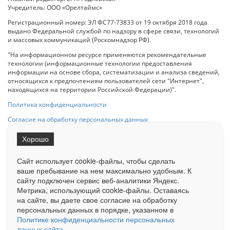
Учредитель: ООО «Орелтаймс»
Регистрационный номер: ЭЛ ФС77-73833 от 19 октября 2018 года
выдано Федеральной службой по надзору в сфере связи, технологий
и массовых коммуникаций (Роскомнадзор РФ).
"На информационном ресурсе применяются рекомендательные
технологии (информационные технологии предоставления
информации на основе сбора, систематизации и анализа сведений,
относящихся к предпочтениям пользователей сети "Интернет",
находящихся на территории Российской Федерации)".
Политика конфиденциальности
Согласие на обработку персональных данных
Хорошо
При использовании любого материала с данного сайта гипер-ссылка
на Сетевое издание «ОрелТаймс» обязательна.
Сайт использует cookie-файлы, чтобы сделать
ваше пребывание на нем максимально удобным. К
cайту подключен сервис веб-аналитики Яндекс.
Ограниченная статистика посещаемости доступна на сайте
Метрика, использующий cookie-файлы. Оставаясь
Liveinternet.ru
. Подробная статистика для рекламодателей по запросу
у менеджера.
на сайте, вы даете свое согласие на обработку
персональных данных в порядке, указанном в
Реклама
Документы
О нас
Контакты
Политике конфиденциальности персональных
данных сайта