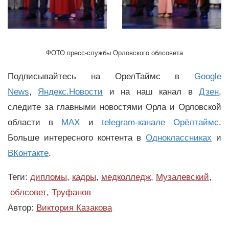
ФОТО пресс-службы Орловского облсовета
Подписывайтесь на ОрелТаймс в
Google
News
,
Яндекс.Новости
и на наш канал в
Дзен
,
следите за главными новостями Орла и Орловской
области в
MAX
и
telegram-канале Орёлтаймс
.
Больше интересного контента в
Одноклассниках
и
ВКонтакте
.
Теги:
дипломы
,
кадры
,
медколледж
,
Музалевский
,
облсовет
,
Труфанов
Автор:
Виктория Казакова