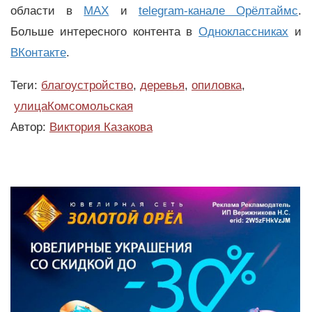
области в
MAX
и
telegram-канале Орёлтаймс
.
Больше интересного контента в
Одноклассниках
и
ВКонтакте
.
Теги:
благоустройство
,
деревья
,
опиловка
,
улицаКомсомольская
Автор:
Виктория Казакова