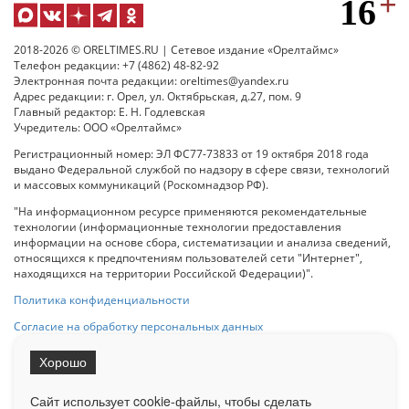
2018-2026 © ORELTIMES.RU | Сетевое издание «Орелтаймс»
Телефон редакции: +7 (4862) 48-82-92
Электронная почта редакции: oreltimes@yandex.ru
Адрес редакции: г. Орел, ул. Октябрьская, д.27, пом. 9
Главный редактор: Е. Н. Годлевская
Учредитель: ООО «Орелтаймс»
Регистрационный номер: ЭЛ ФС77-73833 от 19 октября 2018 года
выдано Федеральной службой по надзору в сфере связи, технологий
и массовых коммуникаций (Роскомнадзор РФ).
"На информационном ресурсе применяются рекомендательные
технологии (информационные технологии предоставления
информации на основе сбора, систематизации и анализа сведений,
относящихся к предпочтениям пользователей сети "Интернет",
находящихся на территории Российской Федерации)".
Политика конфиденциальности
Согласие на обработку персональных данных
Хорошо
При использовании любого материала с данного сайта гипер-ссылка
на Сетевое издание «ОрелТаймс» обязательна.
Сайт использует cookie-файлы, чтобы сделать