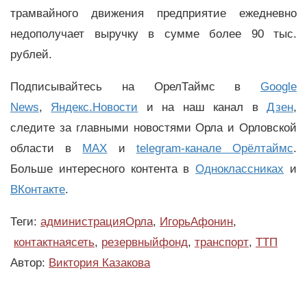
трамвайного движения предприятие ежедневно
недополучает выручку в сумме более 90 тыс.
рублей.
Подписывайтесь на ОрелТаймс в
Google
News
,
Яндекс.Новости
и на наш канал в
Дзен
,
следите за главными новостями Орла и Орловской
области в
MAX
и
telegram-канале Орёлтаймс
.
Больше интересного контента в
Одноклассниках
и
ВКонтакте
.
Теги:
администрацияОрла
,
ИгорьАфонин
,
контактнаясеть
,
резервныйфонд
,
транспорт
,
ТТП
Автор:
Виктория Казакова