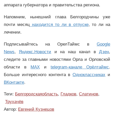
аппарата губернатора и правительства региона.
Напомним, нынешний глава Белгородчины уже
почти месяц
находится то ли в отпуске
, то ли на
лечении.
Подписывайтесь на ОрелТаймс в
Google
News
,
Яндекс.Новости
и на наш канал в
Дзен
,
следите за главными новостями Орла и Орловской
области в
MAX
и
telegram-канале Орёлтаймс
.
Больше интересного контента в
Одноклассниках
и
ВКонтакте
.
Теги:
Белгородскаяобласть
,
Гладков
,
Слатинов
,
Трухачёв
Автор:
Евгений Кузнецов