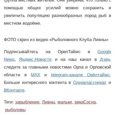
группа местных жителей. Они уверены, что только с
помощью общих усилий можно сохранить и
увеличить популяцию разнообразных пород рыб в
местном водоёме.
ФОТО скрин из видео «Рыболовного Клуба Ливны»
Подписывайтесь на ОрелТаймс в
Google
News
,
Яндекс.Новости
и на наш канал в
Дзен
,
следите за главными новостями Орла и Орловской
области в
MAX
и
telegram-канале Орёлтаймс
.
Больше интересного контента в
Одноклассниках
и
ВКонтакте
.
Теги:
зарыбление
,
Ливны
,
мальки
,
рекаСосна
,
рыболовы