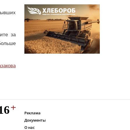
бывших
дите за
Больше
азакова
Реклама
Документы
О нас