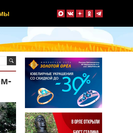
ММЫ
ом-