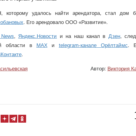
, которому удалось найти арендатора, стал дом 
Лобановых
. Его арендовало ООО «Развитие».
 News
,
Яндекс.Новости
и на наш канал в
Дзен
, сле
ой области в
MAX
и
telegram-канале Орёлтаймс
. 
Контакте
.
сильевская
Автор:
Виктория К