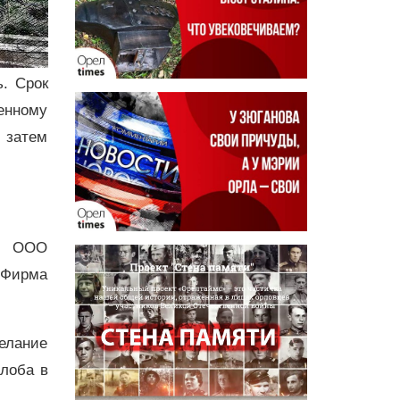
. Срок
енному
 затем
ом ООО
 Фирма
елание
лоба в