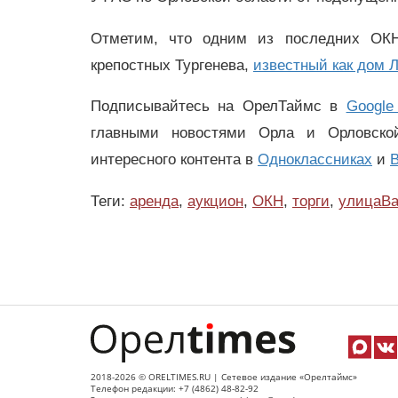
Отметим, что одним из последних ОКН
крепостных Тургенева,
известный как дом 
Подписывайтесь на ОрелТаймс в
Google
главными новостями Орла и Орловск
интересного контента в
Одноклассниках
и
В
Теги:
аренда
,
аукцион
,
ОКН
,
торги
,
улицаВа
2018-2026 © ORELTIMES.RU | Сетевое издание «Орелтаймс»
Телефон редакции: +7 (4862) 48-82-92