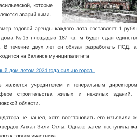
асильевской, которые
вляются аварийными.
змер годовой аренды каждого лота составляет 1 рубль
е дома №15 площадью 187 кв. м будет сдан единств
 В течение двух лет он обязан разработать ПСД, а
аходится на балансе муниципалитета
ный дом летом 2024 года сильно горел.
ов является учредителем и генеральным директор
 сфере строительства жилых и нежилых зданий.
ловской области.
ендатора не нашёл, хотя восстановить его изъявили ж
хвердов Алхан Зили Оглы. Однако затем поступила жа
го к торгам участника.